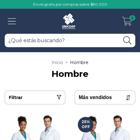
Envío gratis por compras sobre $80.000
0
Inicio
>
Hombre
Hombre
Filtrar
25
%
OFF