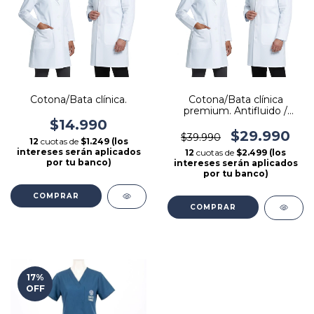
Cotona/Bata clínica.
Cotona/Bata clínica
premium. Antifluido /
Elasticado. - Alta
$14.990
resistencia.
$29.990
$39.990
12
cuotas de
$1.249 (los
intereses serán aplicados
12
cuotas de
$2.499 (los
por tu banco)
intereses serán aplicados
por tu banco)
COMPRAR
COMPRAR
17
%
OFF