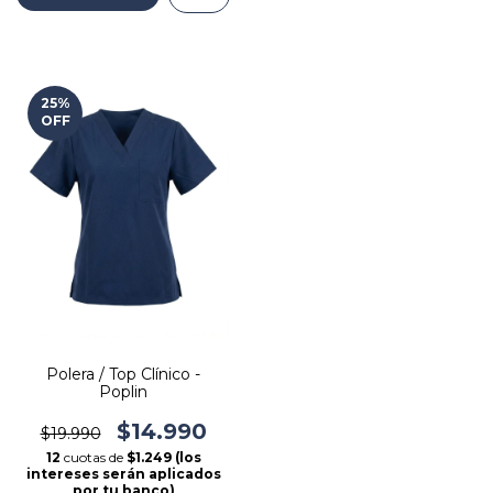
25
%
OFF
Polera / Top Clínico -
Poplin
$14.990
$19.990
12
cuotas de
$1.249 (los
intereses serán aplicados
por tu banco)