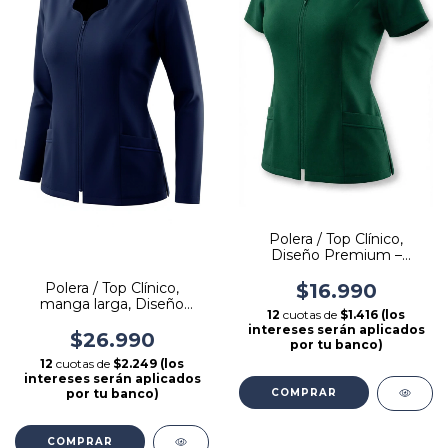
Polera / Top Clínico,
Diseño Premium –
Elasticidad, Confort
Polera / Top Clínico,
$16.990
manga larga, Diseño
12
cuotas de
$1.416 (los
Premium – Elasticidad,
intereses serán aplicados
Antifluido, Confort
$26.990
por tu banco)
12
cuotas de
$2.249 (los
intereses serán aplicados
por tu banco)
COMPRAR
COMPRAR